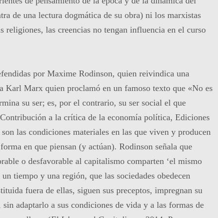
rrientes de pensamiento de la época y de la dinámica del
ra de una lectura dogmática de su obra) ni los marxistas
s religiones, las creencias no tengan influencia en el curso
defendidas por Maxime Rodinson, quien reivindica una
se a Karl Marx quien proclamó en un famoso texto que «No es
mina su ser; es, por el contrario, su ser social el que
Contribución a la crítica de la economía política, Ediciones
, son las condiciones materiales en las que viven y producen
 forma en que piensan (y actúan). Rodinson señala que
vorable o desfavorable al capitalismo comparten ‘el mismo
e un tiempo y una región, que las sociedades obedecen
tituida fuera de ellas, siguen sus preceptos, impregnan su
, sin adaptarlo a sus condiciones de vida y a las formas de