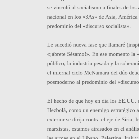
se vinculó al socialismo a finales de los
nacional en los «3As» de Asia, América
predominio del «discurso socialista».
Le sucedió nueva fase que llamaré (insp
«¡ábrete Sésamo!». En ese momento la «
público, la industria pesada y la soberan
el infernal ciclo McNamara del dúo deud
posmoderno al predominio del «discurso 
El hecho de que hoy en día los EE.UU. e I
Hezbolá, como un enemigo estratégico a d
exterior se dirija contra el eje de Siria,
marxistas, estamos atrasados en el análi
las armas en el Líbano, Palestina, Irak 