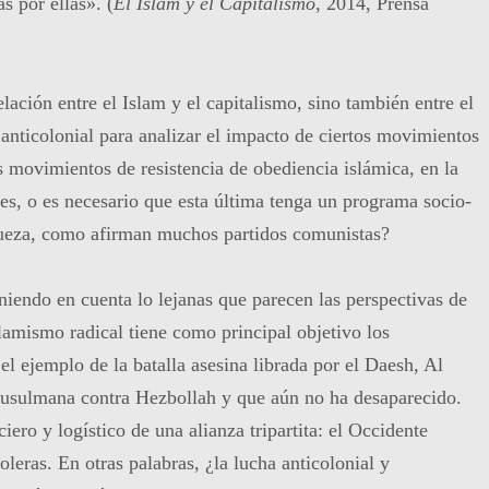
s por ellas». (
El Islam y el Capitalismo
, 2014, Prensa
elación entre el Islam y el capitalismo, sino también entre el
 anticolonial para analizar el impacto de ciertos movimientos
os movimientos de resistencia de obediencia islámica, en la
ses, o es necesario que esta última tenga un programa socio-
iqueza, como afirman muchos partidos comunistas?
eniendo en cuenta lo lejanas que parecen las perspectivas de
slamismo radical tiene como principal objetivo los
el ejemplo de la batalla asesina librada por el Daesh, Al
usulmana contra Hezbollah y que aún no ha desaparecido.
iero y logístico de una alianza tripartita: el Occidente
oleras. En otras palabras, ¿la lucha anticolonial y