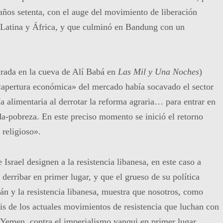
 años setenta, con el auge del movimiento de liberación
 Latina y África, y que culminó en Bandung con un
irada en la cueva de Alí Babá en
Las Mil y Una Noches
)
apertura económica» del mercado había socavado el sector
ía alimentaria al derrotar la reforma agraria… para entrar en
a-pobreza. En este preciso momento se inició el retorno
religioso».
srael designen a la resistencia libanesa, en este caso a
erribar en primer lugar, y que el grueso de su política
 Irán y la resistencia libanesa, muestra que nosotros, como
sis de los actuales movimientos de resistencia que luchan con
y Yemen, contra el imperialismo yanqui en primer lugar,