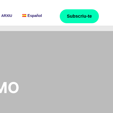
Español
ARXIU
Subscriu-te
SMO