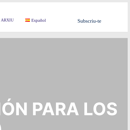
ARXIU
Español
Subscriu-te
IÓN PARA LOS
)