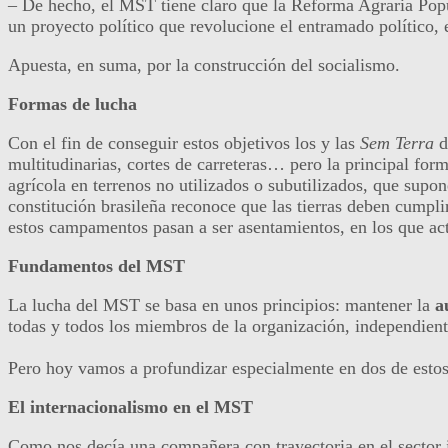
– De hecho, el MST tiene claro que la Reforma Agraria Popul
un proyecto político que revolucione el entramado político,
Apuesta, en suma, por la construcción del socialismo.
Formas de lucha
Con el fin de conseguir estos objetivos los y las
Sem Terra
d
multitudinarias, cortes de carreteras… pero la principal for
agrícola en terrenos no utilizados o subutilizados, que supo
constitución brasileña reconoce que las tierras deben cumpli
estos campamentos pasan a ser asentamientos, en los que ac
Fundamentos del MST
La lucha del MST se basa en unos principios: mantener la
a
todas y todos los miembros de la organización, independient
Pero hoy vamos a profundizar especialmente en dos de estos 
El internacionalismo en el MST
Como nos decía una compañera con trayectoria en el sector 