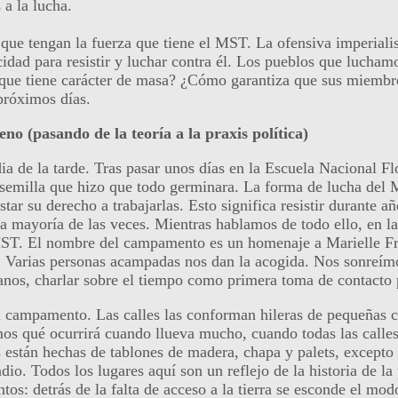
 a la lucha.
ue tengan la fuerza que tiene el MST. La ofensiva imperialis
idad para resistir y luchar contra él. Los pueblos que lucha
ue tiene carácter de masa? ¿Cómo garantiza que sus miembros
próximos días.
no (pasando de la teoría a la praxis política)
a de la tarde. Tras pasar unos días en la Escuela Nacional F
 semilla que hizo que todo germinara. La forma de lucha del 
r su derecho a trabajarlas. Esto significa resistir durante 
 la mayoría de las veces. Mientras hablamos de todo ello, en 
ST. El nombre del campamento es un homenaje a Marielle Fran
8. Varias personas acampadas nos dan la acogida. Nos sonreí
manos, charlar sobre el tiempo como primera toma de contacto
l campamento. Las calles las conforman hileras de pequeñas c
amos qué ocurrirá cuando llueva mucho, cuando todas las calle
s están hechas de tablones de madera, chapa y palets, excepto
dio. Todos los lugares aquí son un reflejo de la historia de la
tos: detrás de la falta de acceso a la tierra se esconde el mod