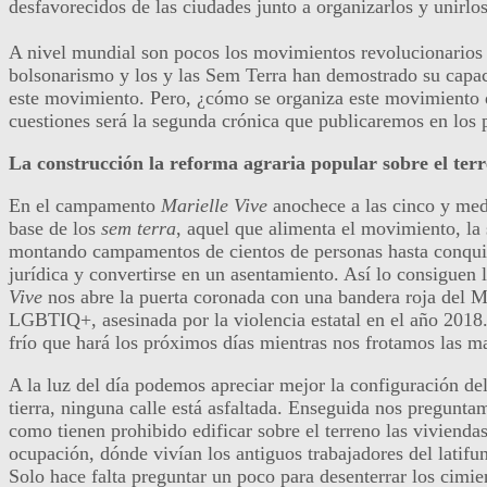
desfavorecidos de las ciudades junto a organizarlos y unirlos
A nivel mundial son pocos los movimientos revolucionarios q
bolsonarismo y los y las Sem Terra han demostrado su capac
este movimiento. Pero, ¿cómo se organiza este movimiento q
cuestiones será la segunda crónica que publicaremos en los 
La construcción la reforma agraria popular sobre el terre
En el campamento
Marielle Vive
anochece a las cinco y medi
base de los
sem terra
, aquel que alimenta el movimiento, la
montando campamentos de cientos de personas hasta conquista
jurídica y convertirse en un asentamiento. Así lo consiguen
Vive
nos abre la puerta coronada con una bandera roja del M
LGBTIQ+, asesinada por la violencia estatal en el año 201
frío que hará los próximos días mientras nos frotamos las 
A la luz del día podemos apreciar mejor la configuración de
tierra, ninguna calle está asfaltada. Enseguida nos pregunt
como tienen prohibido edificar sobre el terreno las vivienda
ocupación, dónde vivían los antiguos trabajadores del latifun
Solo hace falta preguntar un poco para desenterrar los cimien