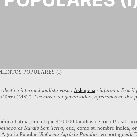
MIENTOS POPULARES (I)
colectivo internacionalista vasco
Askapena
viajaron a Brasil
m Terra (MST).
Gracias a su generosidad, ofrecemos en dos pa
ca Latina, con el que 450.000 familias de todo Brasil -unas
alhadores Rurais Sem Terra
, que, como su nombre indica, org
 Agraria Popular (
Reforma Agrária Popular
, en portugués). D