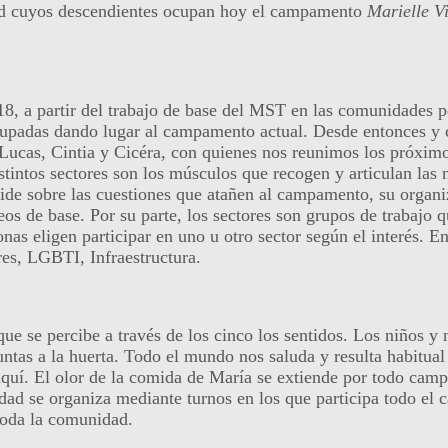
ad cuyos descendientes ocupan hoy el campamento
Marielle V
018, a partir del trabajo de base del MST en las comunidades 
ocupadas dando lugar al campamento actual. Desde entonces y
Lucas, Cintia y Cicéra, con quienes nos reunimos los próximo
istintos sectores son los músculos que recogen y articulan la
cide sobre las cuestiones que atañen al campamento, su organi
os de base. Por su parte, los sectores son grupos de trabajo q
onas eligen participar en uno u otro sector según el interés.
es, LGBTI, Infraestructura.
que se percibe a través de los cinco los sentidos. Los niños y 
untas a la huerta. Todo el mundo nos saluda y resulta habitual
 El olor de la comida de María se extiende por todo campame
vidad se organiza mediante turnos en los que participa todo e
 toda la comunidad.