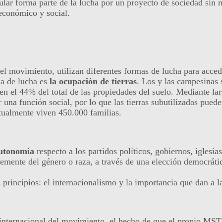
ar forma parte de la lucha por un proyecto de sociedad sin ni
 económico y social.
el movimiento, utilizan diferentes formas de lucha para accede
ma de lucha es
la ocupación de tierras
. Los y las campesinas 
nen el 44% del total de las propiedades del suelo. Mediante la
r una función social, por lo que las tierras subutilizadas pued
tualmente viven 450.000 familias.
utonomía
respecto a los partidos políticos, gobiernos, iglesia
emente del género o raza, a través de una elección democrátic
principios: el internacionalismo y la importancia que dan a l
internacional del movimiento, el hecho de que el propio MST 