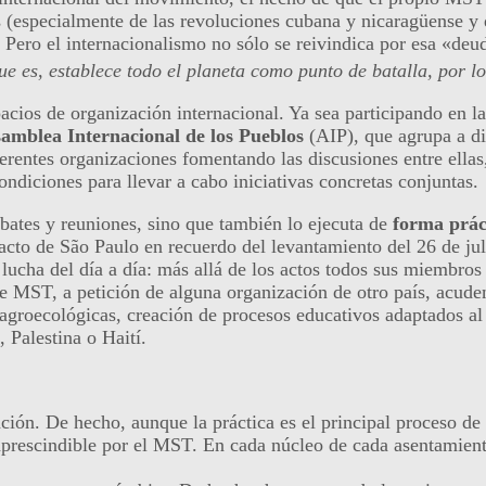
(especialmente de las revoluciones cubana y nicaragüense y 
. Pero el internacionalismo no sólo se reivindica por esa «d
e es, establece todo el planeta como punto de batalla, por lo
cios de organización internacional. Ya sea participando en l
amblea Internacional de los Pueblos
(AIP), que agrupa a di
erentes organizaciones fomentando las discusiones entre ellas,
condiciones para llevar a cabo iniciativas concretas conjuntas.
bates y reuniones, sino que también lo ejecuta de
forma prác
 acto de São Paulo en recuerdo del levantamiento del 26 de ju
ucha del día a día: más allá de los actos todos sus miembros 
 de MST, a petición de alguna organización de otro país, acud
 agroecológicas, creación de procesos educativos adaptados al
Palestina o Haití.
ión. De hecho, aunque la práctica es el principal proceso de 
imprescindible por el MST. En cada núcleo de cada asentamien