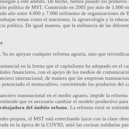
 otorgan a este ámbito. De hecho, hemos pasado los primeros 
ción política de MST. Construido en 2005 por más de 1.000 m
cada año entre 4.000 y 7.000 militantes de organizaciones de 
 trabajan temas como el marxismo, la agroecología y la educac
 política. De igual manera, que la militancia de las diferente
ar
 Ya no apoyan cualquier reforma agraria, sino que reivindica
ustancial en la forma que el capitalismo ha adoptado en el ca
apitales financieros, con el apoyo de los medios de comunicaci
anciero internacional, de manera que las empresas transnacion
ha potenciado el monocultivo, convirtiendo los productos del
anciero transnacional en el medio agrario, impide la reforma r
se entiende que es necesario cambiar el modelo productivo para
 trabajadora del ámbito urbano
. La reforma rural se entiend
ades propias, el MST está estrechando lazos con la clase obre
eada en la época de la COVID, unió las cocinas solidarias par