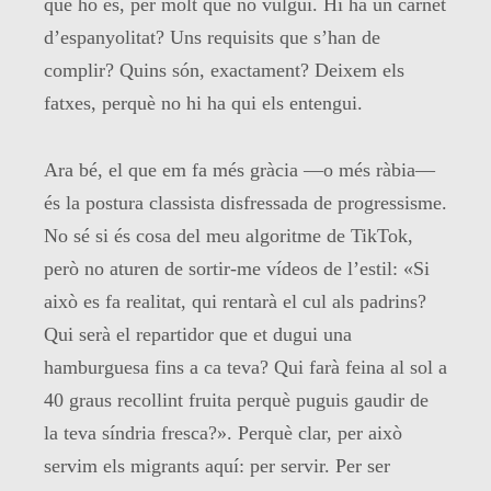
que ho és, per molt que no vulgui. Hi ha un carnet
d’espanyolitat? Uns requisits que s’han de
complir? Quins són, exactament? Deixem els
fatxes, perquè no hi ha qui els entengui.
Ara bé, el que em fa més gràcia —o més ràbia—
és la postura classista disfressada de progressisme.
No sé si és cosa del meu algoritme de TikTok,
però no aturen de sortir-me vídeos de l’estil: «Si
això es fa realitat, qui rentarà el cul als padrins?
Qui serà el repartidor que et dugui una
hamburguesa fins a ca teva? Qui farà feina al sol a
40 graus recollint fruita perquè puguis gaudir de
la teva síndria fresca?». Perquè clar, per això
servim els migrants aquí: per servir. Per ser