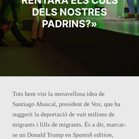
RENTARÀ ELS CULS
DELS NOSTRES
PADRINS?»
Tots hem vist la meravellosa idea de
Santiago Abascal, president de Vox, que ha
suggerit la deportació de vuit milions de
migrants i fills de migrants. És a dir, marcar-
se un Donald Trump en
Spanish
edition,